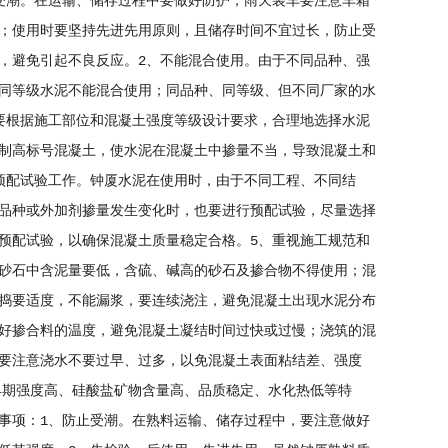
受潮。在运输、储存过程中要做好防护，雨天装车要注意车箱
；使用时要坚持先进先用原则，且储存时间不宜过长，防止受
，避免引起不良反应。2、不能混合使用。由于不同品种、强
同等级水泥不能混合使用；同品种、同等级、但不同厂家的水
要根据施工部位和混凝土强度等级设计要求，合理地选择水泥
制高标号混凝土，使水泥在混凝土中掺量不当，导致混凝土和
预配试验工作。钟厦水泥在使用时，由于不同工程、不同结
品种或外加剂掺量发生变化时，也要进行预配试验，尽量选择
预配试验，以确保混凝土质量稳定合格。5、重视施工规范和
砂石中含泥量要低，含硫、碱高的砂石及掺合物不得使用；混
捣要适度，不能漏浆，要连续浇注，避免混凝土出现水泥分布
好掺合料的温度，避免混凝土凝结时间过快或过慢；浇筑的混
要注意浇水不要过早、过多，以免混凝土表面粘结差、强度
早期强度高、硅酸盐矿物含量高、品质稳定、水化热低等特
事项：1、防止受潮。在熟料运输、储存过程中，要注意做好