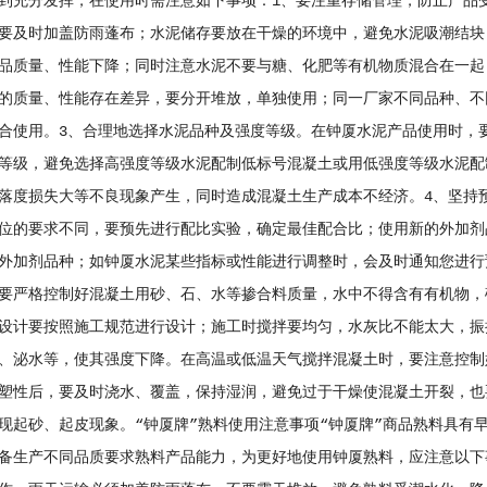
到充分发挥，在使用时需注意如下事项：1、要注重存储管理，防止产品
要及时加盖防雨蓬布；水泥储存要放在干燥的环境中，避免水泥吸潮结块
品质量、性能下降；同时注意水泥不要与糖、化肥等有机物质混合在一起
的质量、性能存在差异，要分开堆放，单独使用；同一厂家不同品种、不
合使用。3、合理地选择水泥品种及强度等级。在钟厦水泥产品使用时，
等级，避免选择高强度等级水泥配制低标号混凝土或用低强度等级水泥配
落度损失大等不良现象产生，同时造成混凝土生产成本不经济。4、坚持
位的要求不同，要预先进行配比实验，确定最佳配合比；使用新的外加剂
外加剂品种；如钟厦水泥某些指标或性能进行调整时，会及时通知您进行
要严格控制好混凝土用砂、石、水等掺合料质量，水中不得含有有机物，
设计要按照施工规范进行设计；施工时搅拌要均匀，水灰比不能太大，振
、泌水等，使其强度下降。在高温或低温天气搅拌混凝土时，要注意控制
塑性后，要及时浇水、覆盖，保持湿润，避免过于干燥使混凝土开裂，也
现起砂、起皮现象。“钟厦牌”熟料使用注意事项“钟厦牌”商品熟料具有
备生产不同品质要求熟料产品能力，为更好地使用钟厦熟料，应注意以下