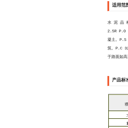
适用范
水 泥 品 种
2.5R P
凝土。P.S
筑。P.C
于路面如高
产品标