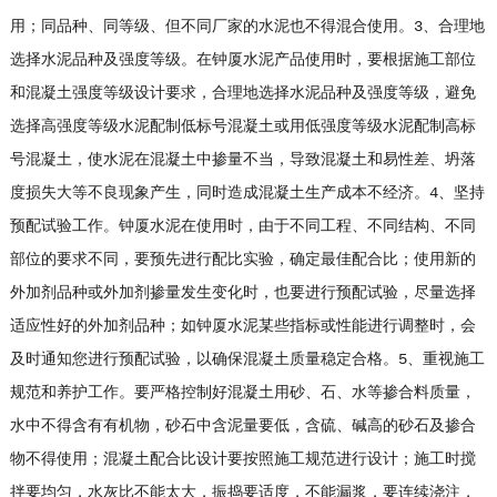
用；同品种、同等级、但不同厂家的水泥也不得混合使用。3、合理地
选择水泥品种及强度等级。在钟厦水泥产品使用时，要根据施工部位
和混凝土强度等级设计要求，合理地选择水泥品种及强度等级，避免
选择高强度等级水泥配制低标号混凝土或用低强度等级水泥配制高标
号混凝土，使水泥在混凝土中掺量不当，导致混凝土和易性差、坍落
度损失大等不良现象产生，同时造成混凝土生产成本不经济。4、坚持
预配试验工作。钟厦水泥在使用时，由于不同工程、不同结构、不同
部位的要求不同，要预先进行配比实验，确定最佳配合比；使用新的
外加剂品种或外加剂掺量发生变化时，也要进行预配试验，尽量选择
适应性好的外加剂品种；如钟厦水泥某些指标或性能进行调整时，会
及时通知您进行预配试验，以确保混凝土质量稳定合格。5、重视施工
规范和养护工作。要严格控制好混凝土用砂、石、水等掺合料质量，
水中不得含有有机物，砂石中含泥量要低，含硫、碱高的砂石及掺合
物不得使用；混凝土配合比设计要按照施工规范进行设计；施工时搅
拌要均匀，水灰比不能太大，振捣要适度，不能漏浆，要连续浇注，