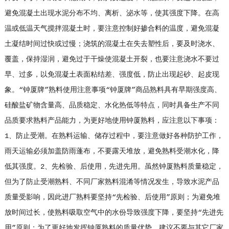
避免混凝土出现水泥分布不均、离析、泌水等，使其强度下降。在高
温或低温天气搅拌混凝土时，要注意控制好掺合料的温度，避免混凝
土凝结时间过快或过慢；浇筑的混凝土在失去塑性后，要及时浇水、
覆盖，保持湿润，避免过于干燥使混凝土开裂，也要注意浇水不要过
早、过多，以免混凝土表面粘结差、强度低，防止出现起砂、起皮现
象。“钟厦牌”熟料使用注意事项“钟厦牌”商品熟料具有早期强度高、
硅酸盐矿物含量高、品质稳定、水化热低等特点，同时具备生产不同
品质要求熟料产品能力，为更好地使用钟厦熟料，应注意以下事项：
1、防止受潮。在熟料运输、储存过程中，要注意做好各种防护工作，
雨天运输必须加盖防雨蓬布，不要露天堆放，避免熟料受潮水化，降
低其强度。2、先检验、后使用，先进先用。虽然钟厦熟料质量稳定，
但为了防止受潮熟料、不同厂家熟料混淆等情况发生，导致水泥产品
质量受影响，因此进厂熟料要坚持“先检验、后使用”原则；为避免堆
放时间过长，使熟料吸取空气中的水份导致强度下降，要坚持“先进先
用”原则；为了更好地发挥钟厦熟料的质量优势，建议不要与其它厂家