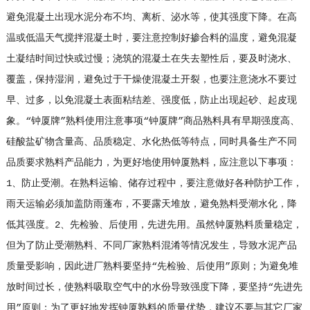
避免混凝土出现水泥分布不均、离析、泌水等，使其强度下降。在高
温或低温天气搅拌混凝土时，要注意控制好掺合料的温度，避免混凝
土凝结时间过快或过慢；浇筑的混凝土在失去塑性后，要及时浇水、
覆盖，保持湿润，避免过于干燥使混凝土开裂，也要注意浇水不要过
早、过多，以免混凝土表面粘结差、强度低，防止出现起砂、起皮现
象。“钟厦牌”熟料使用注意事项“钟厦牌”商品熟料具有早期强度高、
硅酸盐矿物含量高、品质稳定、水化热低等特点，同时具备生产不同
品质要求熟料产品能力，为更好地使用钟厦熟料，应注意以下事项：
1、防止受潮。在熟料运输、储存过程中，要注意做好各种防护工作，
雨天运输必须加盖防雨蓬布，不要露天堆放，避免熟料受潮水化，降
低其强度。2、先检验、后使用，先进先用。虽然钟厦熟料质量稳定，
但为了防止受潮熟料、不同厂家熟料混淆等情况发生，导致水泥产品
质量受影响，因此进厂熟料要坚持“先检验、后使用”原则；为避免堆
放时间过长，使熟料吸取空气中的水份导致强度下降，要坚持“先进先
用”原则；为了更好地发挥钟厦熟料的质量优势，建议不要与其它厂家