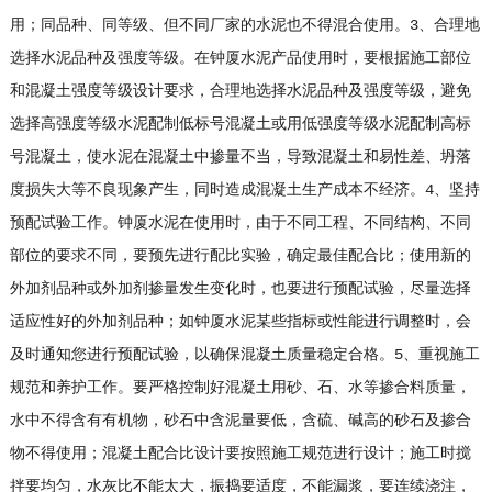
用；同品种、同等级、但不同厂家的水泥也不得混合使用。3、合理地
选择水泥品种及强度等级。在钟厦水泥产品使用时，要根据施工部位
和混凝土强度等级设计要求，合理地选择水泥品种及强度等级，避免
选择高强度等级水泥配制低标号混凝土或用低强度等级水泥配制高标
号混凝土，使水泥在混凝土中掺量不当，导致混凝土和易性差、坍落
度损失大等不良现象产生，同时造成混凝土生产成本不经济。4、坚持
预配试验工作。钟厦水泥在使用时，由于不同工程、不同结构、不同
部位的要求不同，要预先进行配比实验，确定最佳配合比；使用新的
外加剂品种或外加剂掺量发生变化时，也要进行预配试验，尽量选择
适应性好的外加剂品种；如钟厦水泥某些指标或性能进行调整时，会
及时通知您进行预配试验，以确保混凝土质量稳定合格。5、重视施工
规范和养护工作。要严格控制好混凝土用砂、石、水等掺合料质量，
水中不得含有有机物，砂石中含泥量要低，含硫、碱高的砂石及掺合
物不得使用；混凝土配合比设计要按照施工规范进行设计；施工时搅
拌要均匀，水灰比不能太大，振捣要适度，不能漏浆，要连续浇注，