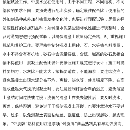
预配试验工作。钟厦水泥在使用时，由于不同工程、不同结构、不同
部位的要求不同，要预先进行配比实验，确定最佳配合比；使用新的
外加剂品种或外加剂掺量发生变化时，也要进行预配试验，尽量选择
适应性好的外加剂品种；如钟厦水泥某些指标或性能进行调整时，会
及时通知您进行预配试验，以确保混凝土质量稳定合格。5、重视施工
规范和养护工作。要严格控制好混凝土用砂、石、水等掺合料质量，
水中不得含有有机物，砂石中含泥量要低，含硫、碱高的砂石及掺合
物不得使用；混凝土配合比设计要按照施工规范进行设计；施工时搅
拌要均匀，水灰比不能太大，振捣要适度，不能漏浆，要连续浇注，
避免混凝土出现水泥分布不均、离析、泌水等，使其强度下降。在高
温或低温天气搅拌混凝土时，要注意控制好掺合料的温度，避免混凝
土凝结时间过快或过慢；浇筑的混凝土在失去塑性后，要及时浇水、
覆盖，保持湿润，避免过于干燥使混凝土开裂，也要注意浇水不要过
早、过多，以免混凝土表面粘结差、强度低，防止出现起砂、起皮现
象。“钟厦牌”熟料使用注意事项“钟厦牌”商品熟料具有早期强度高、