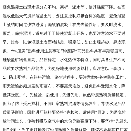
避免混凝土出现水泥分布不均、离析、泌水等，使其强度下降。在高
温或低温天气搅拌混凝土时，要注意控制好掺合料的温度，避免混凝
土凝结时间过快或过慢；浇筑的混凝土在失去塑性后，要及时浇水、
覆盖，保持湿润，避免过于干燥使混凝土开裂，也要注意浇水不要过
早、过多，以免混凝土表面粘结差、强度低，防止出现起砂、起皮现
象。“钟厦牌”熟料使用注意事项“钟厦牌”商品熟料具有早期强度高、
硅酸盐矿物含量高、品质稳定、水化热低等特点，同时具备生产不同
品质要求熟料产品能力，为更好地使用钟厦熟料，应注意以下事项：
1、防止受潮。在熟料运输、储存过程中，要注意做好各种防护工作，
雨天运输必须加盖防雨蓬布，不要露天堆放，避免熟料受潮水化，降
低其强度。2、先检验、后使用，先进先用。虽然钟厦熟料质量稳定，
但为了防止受潮熟料、不同厂家熟料混淆等情况发生，导致水泥产品
质量受影响，因此进厂熟料要坚持“先检验、后使用”原则；为避免堆
放时间过长，使熟料吸取空气中的水份导致强度下降，要坚持“先进先
用”原则；为了更好地发挥钟厦熟料的质量优势，建议不要与其它厂家