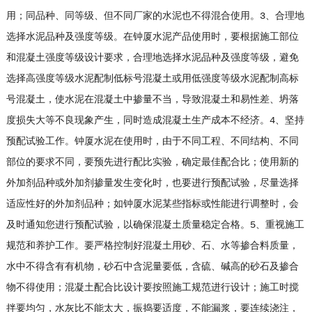
用；同品种、同等级、但不同厂家的水泥也不得混合使用。3、合理地
选择水泥品种及强度等级。在钟厦水泥产品使用时，要根据施工部位
和混凝土强度等级设计要求，合理地选择水泥品种及强度等级，避免
选择高强度等级水泥配制低标号混凝土或用低强度等级水泥配制高标
号混凝土，使水泥在混凝土中掺量不当，导致混凝土和易性差、坍落
度损失大等不良现象产生，同时造成混凝土生产成本不经济。4、坚持
预配试验工作。钟厦水泥在使用时，由于不同工程、不同结构、不同
部位的要求不同，要预先进行配比实验，确定最佳配合比；使用新的
外加剂品种或外加剂掺量发生变化时，也要进行预配试验，尽量选择
适应性好的外加剂品种；如钟厦水泥某些指标或性能进行调整时，会
及时通知您进行预配试验，以确保混凝土质量稳定合格。5、重视施工
规范和养护工作。要严格控制好混凝土用砂、石、水等掺合料质量，
水中不得含有有机物，砂石中含泥量要低，含硫、碱高的砂石及掺合
物不得使用；混凝土配合比设计要按照施工规范进行设计；施工时搅
拌要均匀，水灰比不能太大，振捣要适度，不能漏浆，要连续浇注，