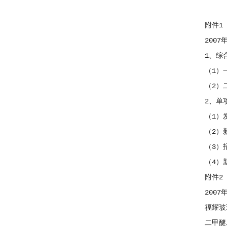
附件1
2007年
1、综合
（1）一
（2）二
2、单项
（1）发
（2）新
（3）招
（4）新
附件2
2007年
福耀玻璃
二甲醚二