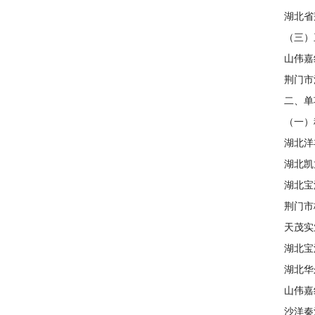
湖北省荆
（三）三
山伟嘉纺
荆门市洪
二、单
（一）税
湖北洋丰
湖北凯龙
湖北宝源
荆门市格
天茂实业
湖北宝源
湖北华尔
山伟嘉纺
沙洋秦江