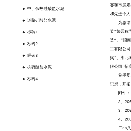
赛和市属规
◆ 中、低热硅酸盐水泥
和先进个人
◆ 道路硅酸盐水泥
为总结经验
奖”荣誉称
◆ 标砖1
奖”、“招
◆ 标砖2
工有限公司
◆ 标砖3
奖”、湖北
限公司“招
◆ 抗硫酸盐水泥
希望受表
◆ 标砖4
思想，开拓
附件：1、
2、200
3、200
4、200
二○○八