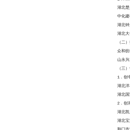
湖北楚兴
中化建矿
湖北钟厦
湖北大裕
（二）投
众和纺织
山永兴水
（三）争
1．创中
湖北洋丰
湖北国宝
2．创湖
湖北凯龙
湖北宝源
荆门市江