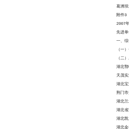
葛洲坝水
附件3
2007年
先进单
一、综合
（一）一
（二）二
湖北鄂中
天茂实业
湖北宝源
荆门市众
湖北兰水
湖北省洋
湖北凯龙
湖北金福