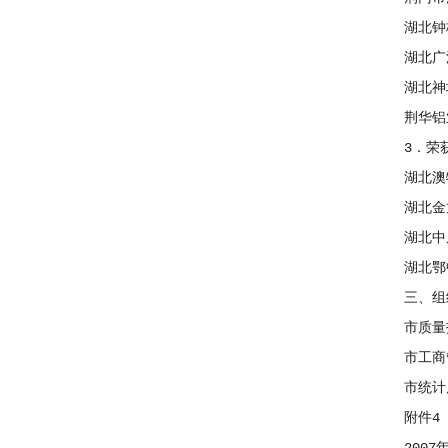
湖北钟格
湖北广源
湖北神地
荆华铝业
3．荣获
湖北澳特
湖北金龙
湖北中原
湖北鄂中
三、组
市质量技
市工商
市统计
附件4